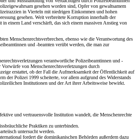
 Folter und Misshandlung von Verdächtigen durch Polizeibeamtinnen
n Polizeigewahrsam gesehen worden sind, Opfer von gewaltsamem
zeirazzien in Vierteln mit niedrigen Einkommen und hohen
ressung gesehen. Weit verbreitete Korruption innerhalb der
eit in einem Land verschärft, das sich einem massiven Anstieg von
rübten Menschenrechtsverbrechen, ebenso wie die Verantwortung des
lizeibeamtinnen und -beamten verübt werden, die man zur
schenrechtsverletzungen verantwortliche Polizeibeamtinnen und -
 der Vorwürfe von Menschenrechtsverletzungen durch
eige erstattet, ob der Fall die Aufmerksamkeit der Öffentlichkeit auf
orm der Polizei 1999 scheiterte, vor allem aufgrund des Widerstands
lizeilichen Institutionen und der Art ihrer Arbeitsweise bewirkt.
fektive und vertrauensvolle Institution wandelt, die Menschenrechte
ssbräuchliche Praktiken zu unterbinden.
rteiisch untersucht werden.
International fordert die dominikanischen Behörden außerdem dazu