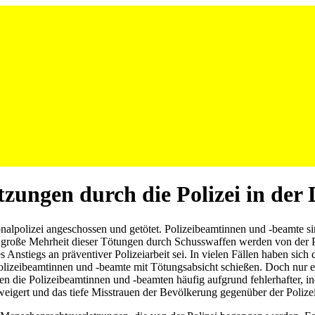
tzungen durch die Polizei in de
lpolizei angeschossen und getötet. Polizeibeamtinnen und -beamte sind
große Mehrheit dieser Tötungen durch Schusswaffen werden von der Poli
 Anstiegs an präventiver Polizeiarbeit sei. In vielen Fällen haben sich
izeibeamtinnen und -beamte mit Tötungsabsicht schießen. Doch nur ein 
den die Polizeibeamtinnen und -beamten häufig aufgrund fehlerhafter, i
eigert und das tiefe Misstrauen der Bevölkerung gegenüber der Polizei v