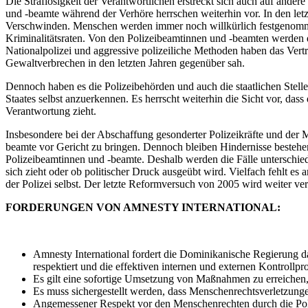
Die Straflosigkeit der Verantwortlichen erstreckt sich auch auf and
und -beamte während der Verhöre herrschen weiterhin vor. In den l
Verschwinden. Menschen werden immer noch willkürlich festgenomme
Kriminalitätsraten. Von den Polizeibeamtinnen und -beamten werden di
Nationalpolizei und aggressive polizeiliche Methoden haben das Vertra
Gewaltverbrechen in den letzten Jahren gegenüber sah.
Dennoch haben es die Polizeibehörden und auch die staatlichen Ste
Staates selbst anzuerkennen. Es herrscht weiterhin die Sicht vor, da
Verantwortung zieht.
Insbesondere bei der Abschaffung gesonderter Polizeikräfte und der Mi
beamte vor Gericht zu bringen. Dennoch bleiben Hindernisse bestehen
Polizeibeamtinnen und -beamte. Deshalb werden die Fälle unterschiedli
sich zieht oder ob politischer Druck ausgeübt wird. Vielfach fehlt e
der Polizei selbst. Der letzte Reformversuch von 2005 wird weiter verf
FORDERUNGEN VON AMNESTY INTERNATIONAL:
Amnesty International fordert die Dominikanische Regierung daz
respektiert und die effektiven internen und externen Kontrollpro
Es gilt eine sofortige Umsetzung von Maßnahmen zu erreichen,
Es muss sichergestellt werden, dass Menschenrechtsverletzung
Angemessener Respekt vor den Menschenrechten durch die Polize