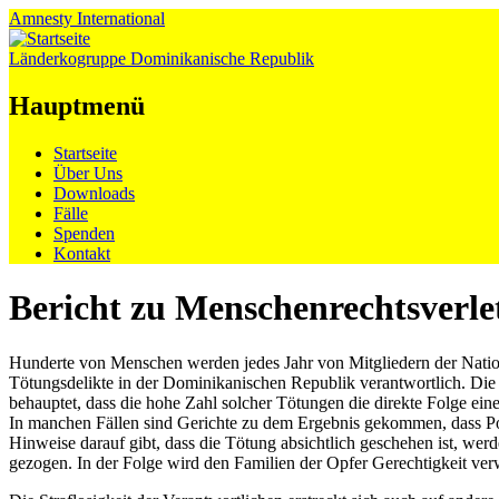
Amnesty
International
Länderkogruppe Dominikanische Republik
Hauptmenü
Zum
Startseite
Inhalt
Über Uns
springen
Downloads
Fälle
Spenden
Kontakt
Bericht zu Menschenrechtsverle
Hunderte von Menschen werden jedes Jahr von Mitgliedern der Nationa
Tötungsdelikte in der Dominikanischen Republik verantwortlich. Die 
behauptet, dass die hohe Zahl solcher Tötungen die direkte Folge eines
In manchen Fällen sind Gerichte zu dem Ergebnis gekommen, dass Pol
Hinweise darauf gibt, dass die Tötung absichtlich geschehen ist, wer
gezogen. In der Folge wird den Familien der Opfer Gerechtigkeit verw