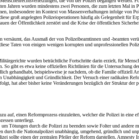
ere Menschenrechtsverletzungen, die von der Polizei begangen werden.
etzten Jahren wurden mindestens zwei Personen, die zum letzten Mal i
n, insbesondere im Kontext von Massenverhaftungen infolge von Poli
ese groß angelegten Polizeioperationen häufig als Gelegenheit für Erp
uen der Öffentlichkeit zerstört und die Krise der öffentlichen Sicherh
llen versäumt, das Ausmaß der von Polizeibeamtinnen und -beamten ve
ss diese Taten von einigen wenigen korrupten und unprofessionellen Po
litärgerichte wurden beträchtliche Fortschritte darin erzielt, für Men
. So gibt es etwa keine offiziellen Richtlinien für die Untersuchung
ch gehandhabt, beispielsweise je nachdem, ob die Familie offiziell Anz
s an Unabhängigkeit und Gründlichkeit. Der Versuch einer radikalen Ref
olgt, hat aber bisher keine Veränderungen bezüglich der Struktur der po
u auf, einen Reformprozess einzuleiten, welcher die Polizei in eine ef
zessen unterliegt.
 um Tötungen durch die Polizei zu beenden sowie Folter und andere mi
en durch die Nationalpolizei unabhängig, umgehend, gründlich und unpa
i sollte einen der zentralen Pfeiler der Reform darstellen. Amnesty 